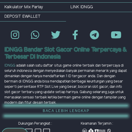
Kalkulator Mix Parlay
LINK IDNGG
DEPOSIT EWALLET
IDNGG Bandar Slot Gacor Online Terpercaya &
Terbesar Di Indonesia
IDNGG
adalah salah satu daftar situs game online terbaik dan terpercaya di
seluruh indonesia dengan menyediakan banyak permainan menarik yang dapat
dimainkan dengan hanya mendaftarkan 1 ID tergacor anda. Dan dengan
bermain di IDNGG anda bisa mendapatkan berbagai keuntungan yang besar
seperti persentase RTP Slot Live yang besar, bocoran slot gacor, dan info
slot gacor terbaru yang update setiap harinya. Gabung sekarang juga untuk
merasakan sensasi terbaik ketika bermain game online dengan tampilan yang
modern dan fitur desain terbaik.
BACA LEBIH LENGKAP
Dukungan Perangkat :
Keamanan Terjamin :