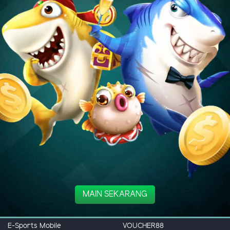
MAIN SEKARANG
E-Sports Mobile
VOUCHER88