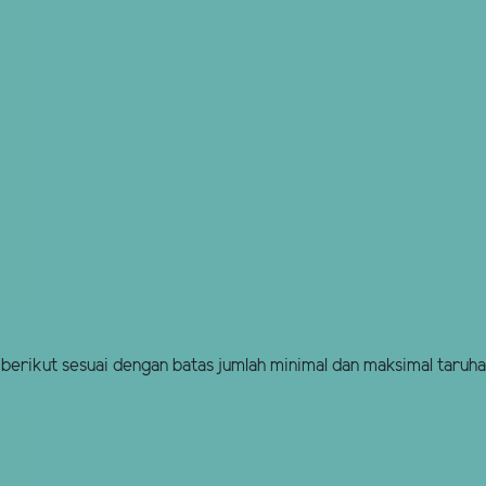
 berikut sesuai dengan batas jumlah minimal dan maksimal taruha