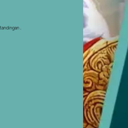
tandingan .