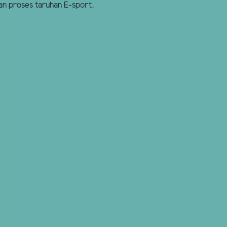
an proses taruhan E-sport.