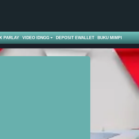
X PARLAY
VIDEO IDNGG
DEPOSIT EWALLET
BUKU MIMPI