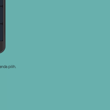
anda pilih.