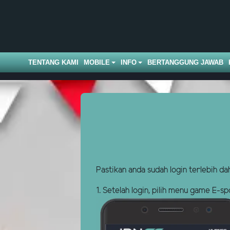
TENTANG KAMI
MOBILE
INFO
BERTANGGUNG JAWAB
Pastikan anda sudah login terlebih d
1. Setelah login, pilih menu game E-s