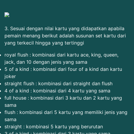
3. Sesuai dengan nilai kartu yang didapatkan apabila
pemain menang berikut adalah susunan set kartu dari
yang terkecil hingga yang tertinggi
royal flush : kombinasi dari kartu ace, king, queen,
jack, dan 10 dengan jenis yang sama
5 of a kind : kombinasi dari four of a kind dan kartu
joker
straight flush : kombinasi dari straight dan flush
4 of a kind : kombinasi dari 4 kartu yang sama
full house : kombinasi dari 3 kartu dan 2 kartu yang
sama
flush : kombinasi dari 5 kartu yang memiliki jenis yang
sama
straight : kombinasi 5 kartu yang berurutan
3 of a kind : kombinasi dari 3 kartu yang sama