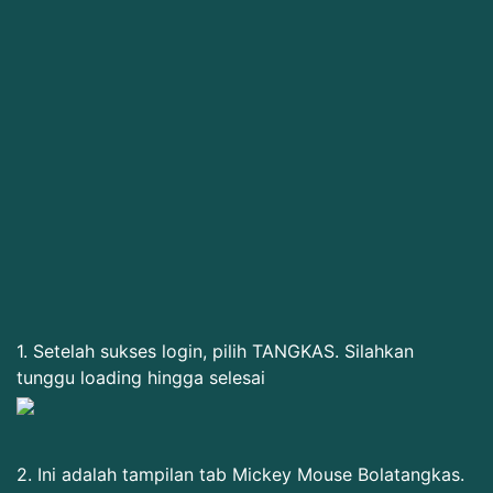
1. Setelah sukses login, pilih TANGKAS. Silahkan
tunggu loading hingga selesai
2. Ini adalah tampilan tab Mickey Mouse Bolatangkas.