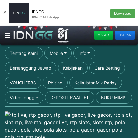
×
IDNGG
Download
IDNGG Mobile App
MASUK
DAFTAR
Tentang Kami
Mobile
Info
Bertanggung Jawab
Kebijakan
Cara Betting
VOUCHER88
Phising
Kalkulator Mix Parlay
Video Idngg
DEPOSIT EWALLET
BUKU MIMPI