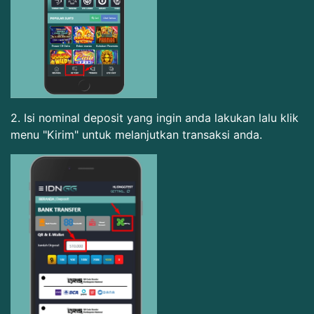
2. Isi nominal deposit yang ingin anda lakukan lalu klik
menu "Kirim" untuk melanjutkan transaksi anda.