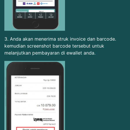
3. Anda akan menerima struk invoice dan barcode.
kemudian screenshot barcode tersebut untuk
melanjutkan pembayaran di ewallet anda.