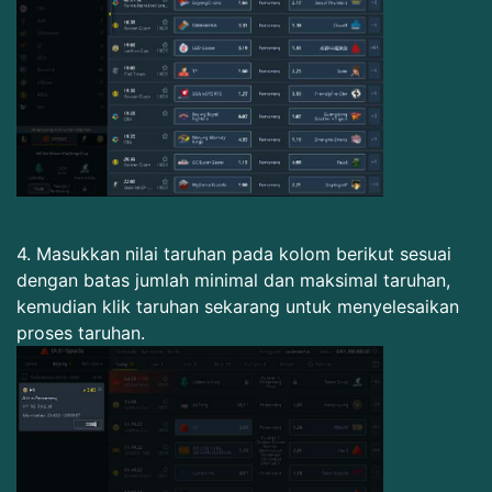
4. Masukkan nilai taruhan pada kolom berikut sesuai
dengan batas jumlah minimal dan maksimal taruhan,
kemudian klik taruhan sekarang untuk menyelesaikan
proses taruhan.