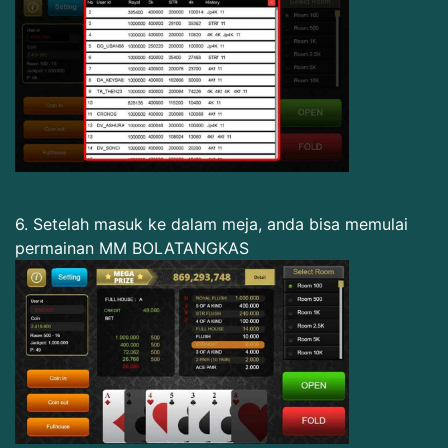
6. Setelah masuk ke dalam meja, anda bisa memulai
permainan MM BOLATANGKAS