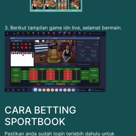
3. Berikut tampilan game idn live, selamat bermain.
CARA BETTING
SPORTBOOK
Pastikan anda sudah login terlebih dahulu untuk