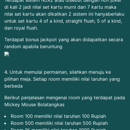
Terdapat sistem NJX2 atau disebut dengan non joker
di kali 2 jadi nilai set kartu murni dari 7 kartu maka
nilai set kartu akan dikalikan 2 sistem ini hanyaberlaku
untuk set kartu 4 of a kind, straight flush, 5 of a kind,
dan royal flush.
Terdapat bonus jackpot yang akan didapatkan secara
random apabila beruntung
4. Untuk memulai permainan, silahkan menuju ke
pilihan meja. Setiap room memiliki nilai taruhan yang
berbeda
Berikut penjelasan mengenai room yang terdapat pada
Mickey Mouse Bolatangkas
Room 100 memiliki nilai taruhan 100 Rupiah
Room 500 memiliki nilai taruhan 500 Rupiah