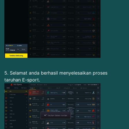
5. Selamat anda berhasil menyelesaikan proses
taruhan E-sport.