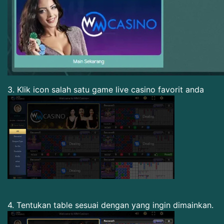
3. Klik icon salah satu game live casino favorit anda
4. Tentukan table sesuai dengan yang ingin dimainkan.