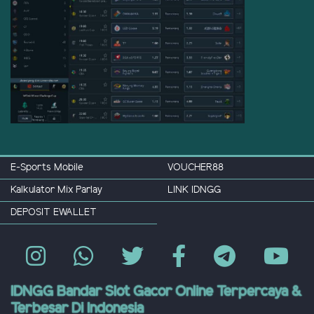
E-Sports Mobile
VOUCHER88
Kalkulator Mix Parlay
LINK IDNGG
DEPOSIT EWALLET
IDNGG Bandar Slot Gacor Online Terpercaya &
Terbesar Di Indonesia