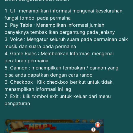
UI : menampilkan informasi mengenai keseluruhan
fungsi tombol pada permaina
Pay Table : Menampilkan informasi jumlah
banyaknya tembak ikan bergantung pada jenisny
Voice : Mengatur seluruh suara pada permainan baik
musik dan suara pada permaina
Game Rules : Memberikan Informasi mengenai
peraturan permaina
Cannon : menampilkan tembakan / cannon yang
bisa anda dapatkan dengan cara rando
Checkbox : Klik checkbox berikut untuk tidak
menampilkan informasi ini lag
Exit : klik tombol exit untuk keluar dari menu
pengaturan